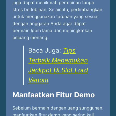
juga dapat menikmati permainan tanpa
stres berlebihan. Selain itu, pertimbangkan
untuk menggunakan taruhan yang sesuai
dengan anggaran Anda agar dapat
bermain lebih lama dan meningkatkan
peluang menang.
Baca Juga:
Tips
Terbaik Menemukan
Jackpot Di Slot Lord
Venom
Manfaatkan Fitur Demo
Sebelum bermain dengan uang sungguhan,
manfaatkan fitur demo yang sering kali