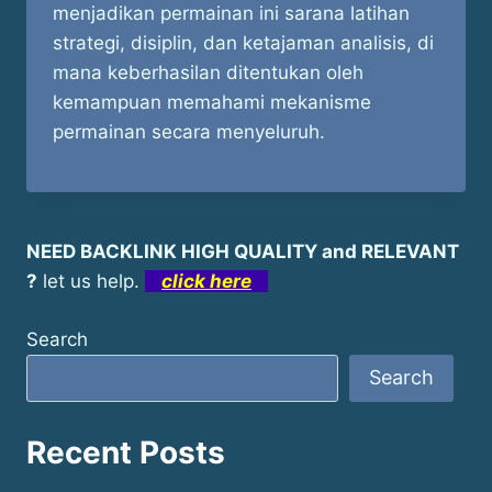
menjadikan permainan ini sarana latihan
strategi, disiplin, dan ketajaman analisis, di
mana keberhasilan ditentukan oleh
kemampuan memahami mekanisme
permainan secara menyeluruh.
NEED BACKLINK HIGH QUALITY and RELEVANT
?
let us help.
click here
Search
Search
Recent Posts