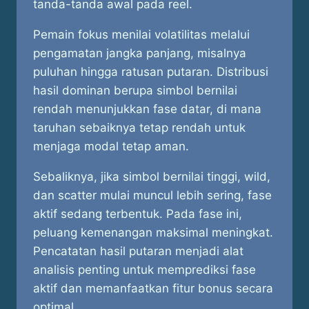
tanda-tanda awal pada reel.
Pemain fokus menilai volatilitas melalui
pengamatan jangka panjang, misalnya
puluhan hingga ratusan putaran. Distribusi
hasil dominan berupa simbol bernilai
rendah menunjukkan fase datar, di mana
taruhan sebaiknya tetap rendah untuk
menjaga modal tetap aman.
Sebaliknya, jika simbol bernilai tinggi, wild,
dan scatter mulai muncul lebih sering, fase
aktif sedang terbentuk. Pada fase ini,
peluang kemenangan maksimal meningkat.
Pencatatan hasil putaran menjadi alat
analisis penting untuk memprediksi fase
aktif dan memanfaatkan fitur bonus secara
optimal.