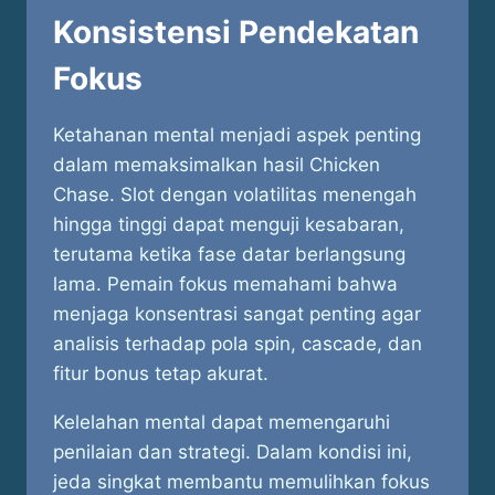
Konsistensi Pendekatan
Fokus
Ketahanan mental menjadi aspek penting
dalam memaksimalkan hasil Chicken
Chase. Slot dengan volatilitas menengah
hingga tinggi dapat menguji kesabaran,
terutama ketika fase datar berlangsung
lama. Pemain fokus memahami bahwa
menjaga konsentrasi sangat penting agar
analisis terhadap pola spin, cascade, dan
fitur bonus tetap akurat.
Kelelahan mental dapat memengaruhi
penilaian dan strategi. Dalam kondisi ini,
jeda singkat membantu memulihkan fokus