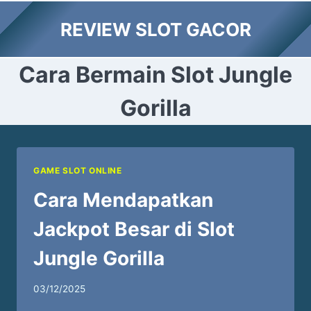
Skip
REVIEW SLOT GACOR
to
content
Cara Bermain Slot Jungle
Gorilla
GAME SLOT ONLINE
Cara Mendapatkan
Jackpot Besar di Slot
Jungle Gorilla
03/12/2025