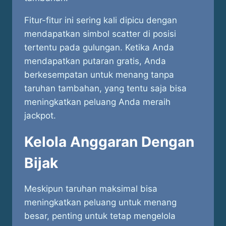
Fitur-fitur ini sering kali dipicu dengan
mendapatkan simbol scatter di posisi
tertentu pada gulungan. Ketika Anda
mendapatkan putaran gratis, Anda
berkesempatan untuk menang tanpa
taruhan tambahan, yang tentu saja bisa
meningkatkan peluang Anda meraih
jackpot.
Kelola Anggaran Dengan
Bijak
Meskipun taruhan maksimal bisa
meningkatkan peluang untuk menang
besar, penting untuk tetap mengelola