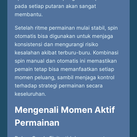
pada setiap putaran akan sangat
membantu.
Setelah ritme permainan mulai stabil, spin
otomatis bisa digunakan untuk menjaga
konsistensi dan mengurangi risiko
kesalahan akibat terburu-buru. Kombinasi
spin manual dan otomatis ini memastikan
pemain tetap bisa memanfaatkan setiap
momen peluang, sambil menjaga kontrol
terhadap strategi permainan secara
keseluruhan.
Mengenali Momen Aktif
Permainan