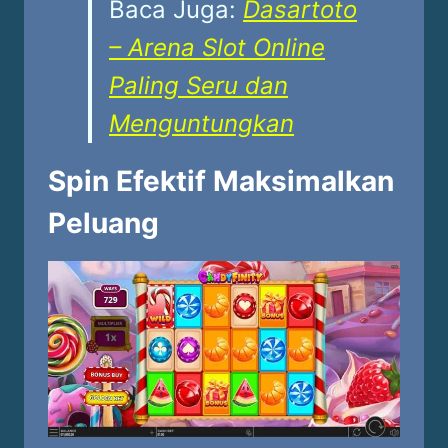
Baca Juga:
Dasartoto
– Arena Slot Online
Paling Seru dan
Menguntungkan
Spin Efektif Maksimalkan
Peluang