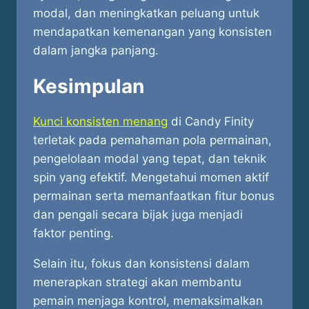
modal, dan meningkatkan peluang untuk
mendapatkan kemenangan yang konsisten
dalam jangka panjang.
Kesimpulan
Kunci konsisten menang
di Candy Finity
terletak pada pemahaman pola permainan,
pengelolaan modal yang tepat, dan teknik
spin yang efektif. Mengetahui momen aktif
permainan serta memanfaatkan fitur bonus
dan pengali secara bijak juga menjadi
faktor penting.
Selain itu, fokus dan konsistensi dalam
menerapkan strategi akan membantu
pemain menjaga kontrol, memaksimalkan