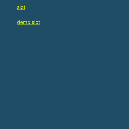
slot
demo slot