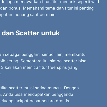
e juga menawarkan fitur-fitur menarik seperti wild
 dan bonus. Memahami tema dan fitur ini penting
mpatan menang saat bermain.
 dan Scatter untuk
an sebagai pengganti simbol lain, membantu
 sering. Sementara itu, simbol scatter bisa
3 kali akan memicu fitur free spins yang
.
tika scatter mulai sering muncul. Dengan
an, Anda bisa mendapatkan pengganda
luang jackpot besar secara drastis.