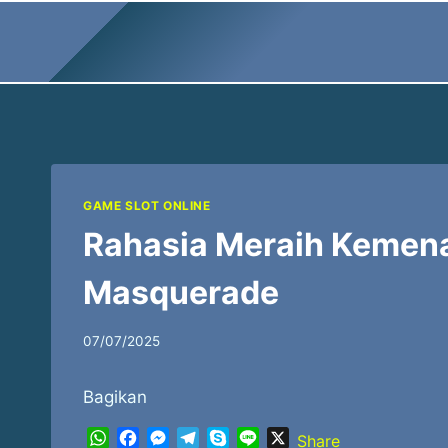
Skip
to
content
GAME SLOT ONLINE
Rahasia Meraih Kemena
Masquerade
07/07/2025
Bagikan
W
F
M
T
S
L
X
Share