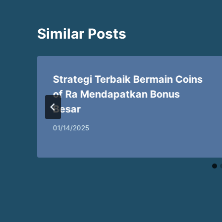
Similar Posts
Strategi Terbaik Bermain Coins
of Ra Mendapatkan Bonus
Besar
01/14/2025