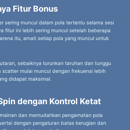
nya Fitur Bonus
ter sering muncul dalam pola tertentu selama sesi
itur ini lebih sering muncul setelah beberapa
arena itu, amati setiap pola yang muncul untuk
putaran, sebaiknya turunkan taruhan dan tunggu
 scatter mulai muncul dengan frekuensi lebih
yang didapat maksimal.
pin dengan Kontrol Ketat
rmainan dan memudahkan pengamatan pola
isertai dengan pengaturan batas kerugian dan