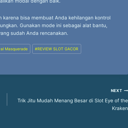
alikan modal dengan baik.
 karena bisa membuat Anda kehilangan kontrol
ungkan. Gunakan mode ini sebagai alat bantu,
ang sudah Anda rencanakan.
yal Masquerade
#
REVIEW SLOT GACOR
NEXT
Trik Jitu Mudah Menang Besar di Slot Eye of the
Kraken