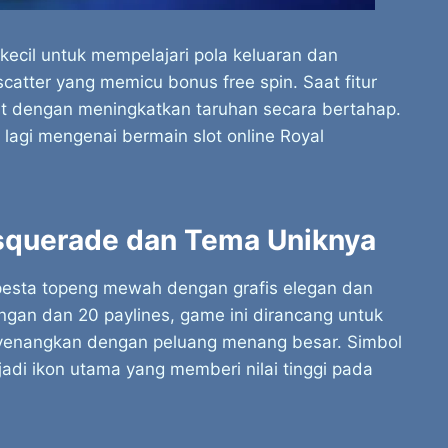
ecil untuk mempelajari pola keluaran dan
atter yang memicu bonus free spin. Saat fitur
ut dengan meningkatkan taruhan secara bertahap.
agi mengenai bermain slot online Royal
asquerade dan Tema Uniknya
esta topeng mewah dengan grafis elegan dan
ngan dan 20 paylines, game ini dirancang untuk
enangkan dengan peluang menang besar. Simbol
jadi ikon utama yang memberi nilai tinggi pada