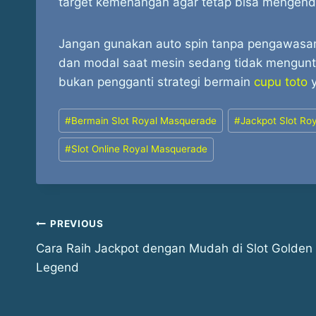
target kemenangan agar tetap bisa mengend
Jangan gunakan auto spin tanpa pengawasan
dan modal saat mesin sedang tidak mengunt
bukan pengganti strategi bermain
cupu toto
y
Post
#
Bermain Slot Royal Masquerade
#
Jackpot Slot Ro
Tags:
#
Slot Online Royal Masquerade
Post
PREVIOUS
Cara Raih Jackpot dengan Mudah di Slot Golden
navigation
Legend