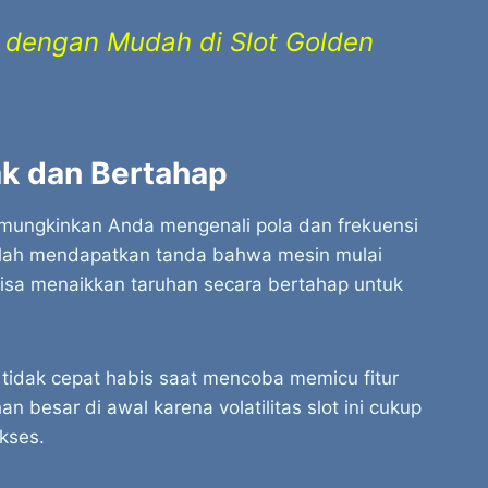
 dengan Mudah di Slot Golden
ak dan Bertahap
mungkinkan Anda mengenali pola dan frekuensi
etelah mendapatkan tanda bahwa mesin mulai
sa menaikkan taruhan secara bertahap untuk
tidak cepat habis saat mencoba memicu fitur
 besar di awal karena volatilitas slot ini cukup
kses.